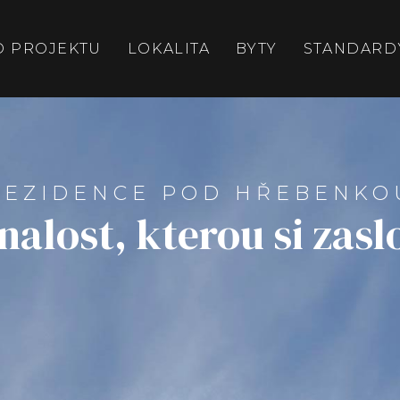
O PROJEKTU
LOKALITA
BYTY
STANDARD
REZIDENCE POD HŘEBENKO
alost, kterou si zasl