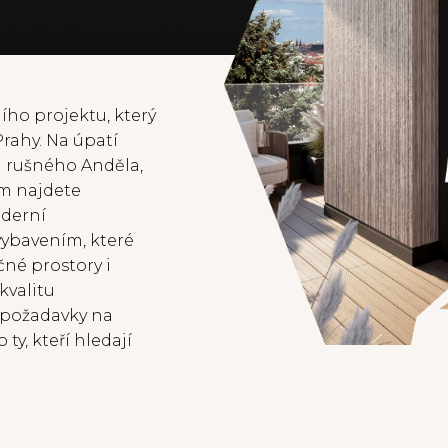
ího projektu, který
Prahy. Na úpatí
 a rušného Anděla,
ém najdete
oderní
ybavením, které
čné prostory i
kvalitu
é požadavky na
ty, kteří hledají