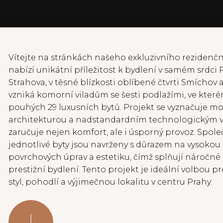
Vítejte na stránkách našeho exkluzivního rezidenčn
nabízí unikátní příležitost k bydlení v samém srdci 
Strahova, v těsné blízkosti oblíbené čtvrti Smíchov
vzniká komorní viladům se šesti podlažími, ve kter
pouhých 29 luxusních bytů. Projekt se vyznačuje m
architekturou a nadstandardním technologickým v
zaručuje nejen komfort, ale i úsporný provoz. Spole
jednotlivé byty jsou navrženy s důrazem na vysokou 
povrchových úprav a estetiku, čímž splňují náročn
prestižní bydlení. Tento projekt je ideální volbou pro 
styl, pohodlí a výjimečnou lokalitu v centru Prahy.