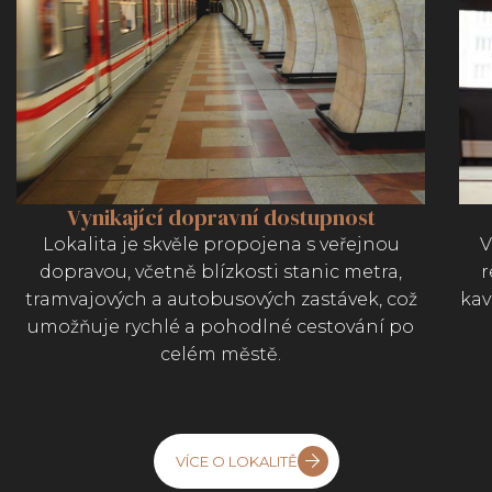
Vynikající dopravní dostupnost
Lokalita je skvěle propojena s veřejnou
V
dopravou, včetně blízkosti stanic metra,
r
tramvajových a autobusových zastávek, což
kav
umožňuje rychlé a pohodlné cestování po
celém městě.
VÍCE O LOKALITĚ