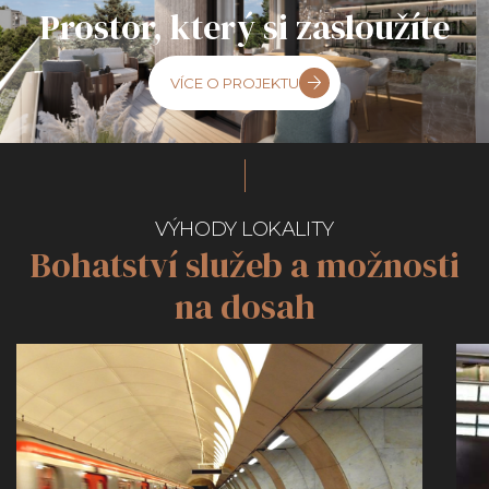
Prostor, který si zasloužíte
VÍCE O PROJEKTU
VÝHODY LOKALITY
Bohatství služeb a možnosti
na dosah