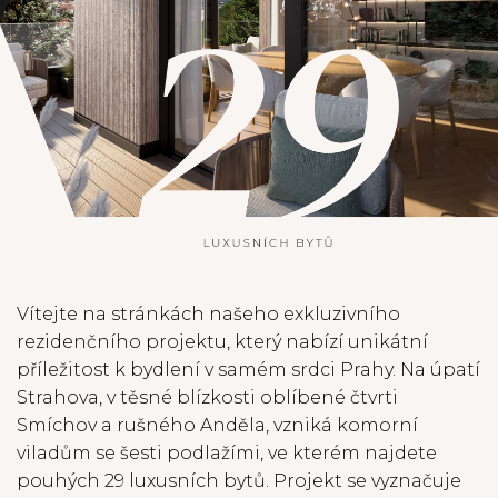
Vítejte na stránkách našeho exkluzivního
rezidenčního projektu, který nabízí unikátní
příležitost k bydlení v samém srdci Prahy. Na úpatí
Strahova, v těsné blízkosti oblíbené čtvrti
Smíchov a rušného Anděla, vzniká komorní
viladům se šesti podlažími, ve kterém najdete
pouhých 29 luxusních bytů. Projekt se vyznačuje