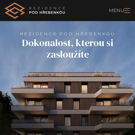
REZIDENCE POD HŘEBENKOU
Dokonalost, kterou si
zasloužíte