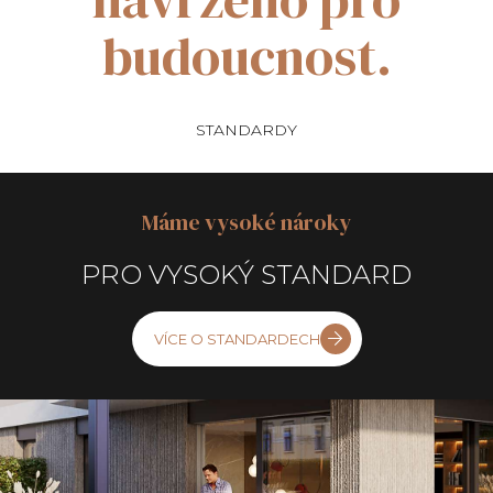
budoucnost.
STANDARDY
Máme vysoké nároky
PRO VYSOKÝ STANDARD
VÍCE O STANDARDECH