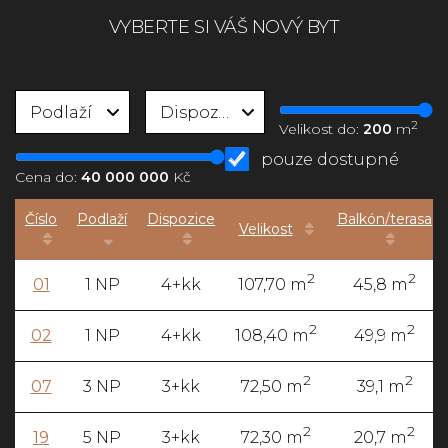
VYBERTE SI VÁŠ NOVÝ BYT
Podlaží
Dispozice
2
Velikost do:
200
m
pouze dostupné
Cena do:
40 000 000
Kč
Číslo
Podlaží
Dispozice
Balkón/terasa
Velikost
2
2
01
1 NP
4+kk
107,70 m
45,8 m
2
2
02
1 NP
4+kk
108,40 m
49,9 m
2
2
07
3 NP
3+kk
72,50 m
39,1 m
2
2
19
5 NP
3+kk
72,30 m
20,7 m