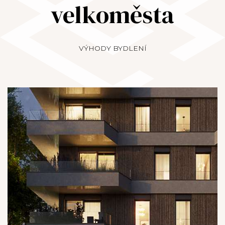
velkoměsta
VÝHODY BYDLENÍ