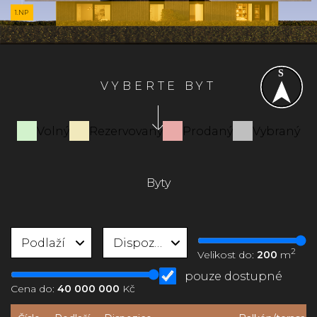
1.NP
VYBERTE BYT
Volný
Rezervovaný
Prodaný
Vybraný
Byty
Podlaží
Dispozice
2
Velikost do:
200
m
pouze dostupné
Cena do:
40 000 000
Kč