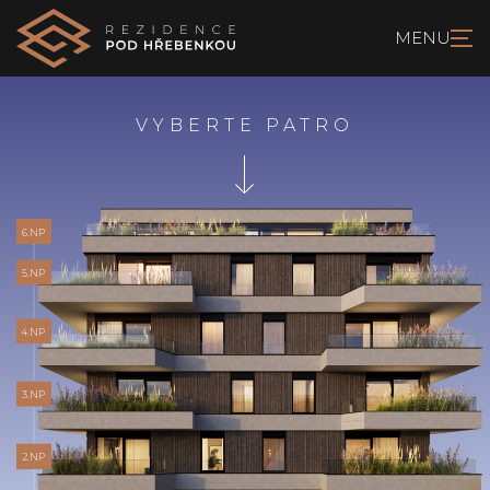
VYBERTE PATRO
6.NP
5.NP
4.NP
3.NP
2.NP