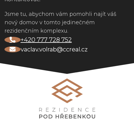
Jsme tu, abychom vám pomohli najít váš
nový domov v tomto jedinečném
rezidenčním komplexu.
+420 777 728 752
vaclav.volrab@ccreal.cz