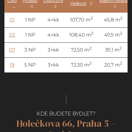
Číslo
Podlaží
Dispozice
Balkón/terasa
Velikost
2
2
01
1 NP
4+kk
107,70 m
45,8 m
2
2
02
1 NP
4+kk
108,40 m
49,9 m
2
2
07
3 NP
3+kk
72,50 m
39,1 m
2
2
19
5 NP
3+kk
72,30 m
20,7 m
KDE BUDETE BYDLET?
Holečkova 66, Praha 5 –