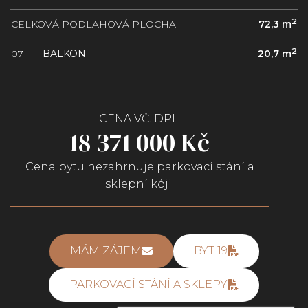
2
CELKOVÁ PODLAHOVÁ PLOCHA
72,3 m
2
07
BALKON
20,7 m
CENA VČ. DPH
18 371 000 Kč
Cena bytu nezahrnuje parkovací stání a
sklepní kóji.
MÁM ZÁJEM
BYT 19
PARKOVACÍ STÁNÍ A SKLEPY