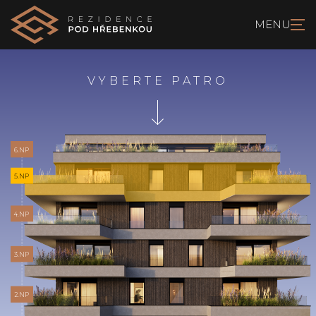
VYBERTE PATRO
6.NP
5.NP
4.NP
3.NP
2.NP