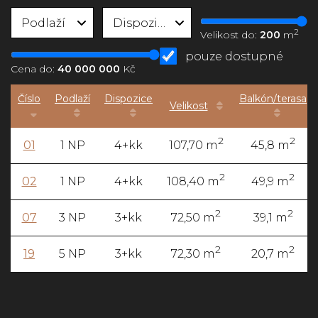
Podlaží
Dispozice
2
Velikost do:
200
m
pouze dostupné
Cena do:
40 000 000
Kč
Číslo
Podlaží
Dispozice
Balkón/terasa
Velikost
2
2
01
1 NP
4+kk
107,70 m
45,8 m
2
2
02
1 NP
4+kk
108,40 m
49,9 m
2
2
07
3 NP
3+kk
72,50 m
39,1 m
2
2
19
5 NP
3+kk
72,30 m
20,7 m