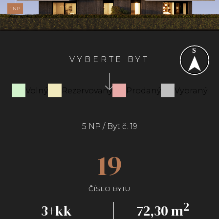
1.NP
VYBERTE BYT
Volný
Rezervovaný
Prodaný
Vybraný
5 NP / Byt č. 19
19
ČÍSLO BYTU
2
3+kk
72,30 m