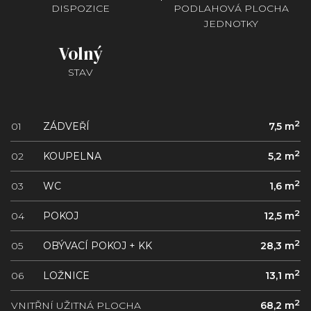
DISPOZICE
PODLAHOVÁ PLOCHA
JEDNOTKY
Volný
STAV
2
01
ZÁDVEŘÍ
7,5 m
2
02
KOUPELNA
5,2 m
2
03
WC
1,6 m
2
04
POKOJ
12,5 m
2
05
OBÝVACÍ POKOJ + KK
28,3 m
2
06
LOŽNICE
13,1 m
2
VNITŘNÍ UŽITNÁ PLOCHA
68,2 m